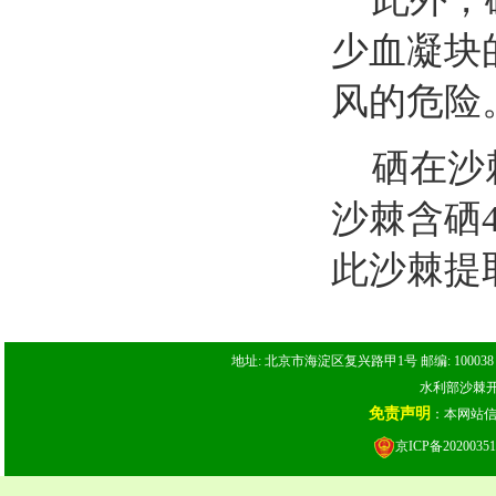
少血凝块
风的危险
硒在沙
沙棘含硒
此沙棘提
地址: 北京市海淀区复兴路甲1号 邮编: 100038 电话: 
水利部沙棘开发
免责声明
：本网站
京ICP备20200351