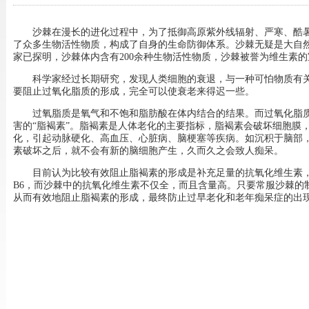
沙棘在漫长的进化过程中，为了抵御高原紫外线辐射、严寒、酷
了众多生物活性物质，构成了自身的生命防御体系。沙棘无疑是大自
家已探明，沙棘体内含有
200
余种生物活性物质，沙棘被誉为维生素的
科学家经过长期研究，发现人类细胞的衰退，与一种可怕物质有
要阻止过氧化脂质的形成，完全可以使衰老来得迟一些。
过氧脂质是氧气和不饱和脂肪酸在体内结合的结果。而过氧化脂
害的“脂褐素”。脂褐素是人体老化的主要指标，脂褐素会破坏细胞膜
化，引起动脉硬化、高血压、心脏病、脑梗塞等疾病。如沉积于脑部
素破坏之后，就不会有新的脑细胞产生，久而久之会致人痴呆。
目前认为比较有效阻止脂褐素的形成是补充足量的抗氧化维生素
B6
，而沙棘中的抗氧化维生素不仅全，而且含量高。只要常服沙棘的
从而有效地阻止脂褐素的形成，最终防止过早老化和老年痴呆症的出