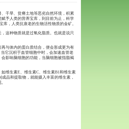
暑、干旱、贫瘠土地等恶劣自然环境，积累
然赋予人类的营养宝库，到目前为止，科学
宝库，人类抗衰老的生物活性物质的金矿。
关，这种物质就是过氧化脂质。也就是说只
质再与体内的蛋白质结合，便会形成更为有
，当它沉积于血管细胞中时，会加速血管老
，会影响脑细胞的功能，当脑细胞被指脂褐
，如维生素
E
、维生素
C
、维生素
B1
和维生素
制成品和提取物，就能摄入丰富的维生素，
现。