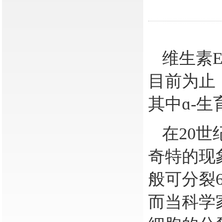
维生素
E
目前为止
其中ɑ-
在
20
世
奇特的现
般可分裂
而当科学