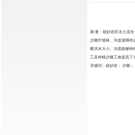
摘 要：砒砂岩区水土流
沙棘护坡林、沟道坡脚布
断洪水大小。沟底能够种
工具种植沙棘工效提高了3
关键词：砒砂岩； 沙棘；