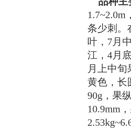
品种主
1.7~
2
.0
m
条少刺
。
叶，
7
月
江，
4
月
月上中旬
黄色，
长
90
g
，果
10
.
9
mm
，
2.53kg~6.