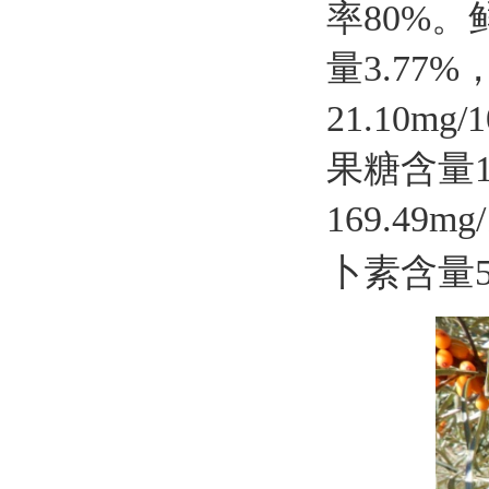
率
80%
。
量
3.77%
21.10mg/1
果
糖含量
169.49m
g
卜素含量