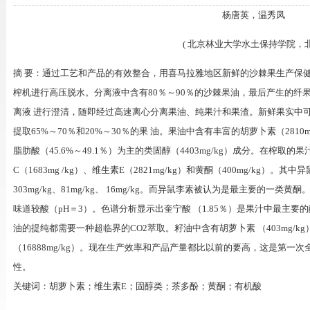
杨唐英，温秀凤
( 北京林业大学水土保持学院，北
摘 要：通过工艺和产品的有效整合，用喜马拉雅地区新鲜的沙棘果生产保
榨机进行高压脱水。分离液中含有80％～90％的沙棘果油，最后产生的纤
离液 进行澄清，随即经过高速离心分离果油、纯果汁和果渣。新鲜果实中可
提取65%～70％和20%～30％的果 油。果油中含有丰富的胡萝卜素（2810mg/
脂肪酸（45.6%～49.1％）为主的类固醇（4403mg/kg）成分。在榨
C（1683mg /kg）、维生素E（2821mg/kg）和黄酮（400mg/kg）
303mg/kg、81mg/kg、 16mg/kg。而异鼠李素被认为是最主要的一类
味道较酸（pH＝3）。色谱分析显示出奎宁酸 （1.85％）是果汁中最主
油的提纯都需要一种超临界的CO2萃取。籽油中含有胡萝卜素 （403mg/kg）
（16888mg/kg）。现在生产效率和产品产量都比以前的要高，这是第一
性。
关键词：胡萝卜素；维生素E；固醇类；茶多酚；黄酮；有机酸