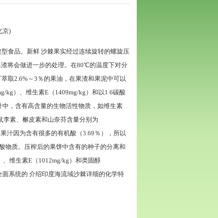
京)
健型食品。新鲜 沙棘果实经过连续旋转的螺旋压
果渣将会做进一步的处理。在80℃的温度下对分
萃取2.6%～3％的果油，在果渣和果泥中可以
kg）、维生素E（1409mg/kg）和以1 6碳酸
取的果汁中，含有高含量的生物活性物质，如维生素
。其中异鼠李素、槲皮素和山奈芬含量分别为
黄酮。果汁因为含有很多的有机酸（3.69％），所以
要的酸物质。压榨后的果饼中含有的种子的分离和
、维生素E（1012mg/kg）和类固醇
次全面系统的 介绍印度海流域沙棘详细的化学特