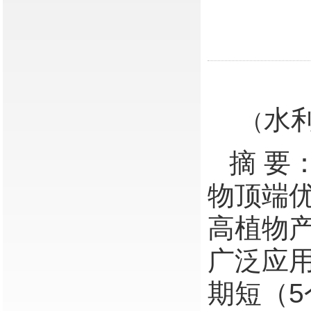
水
（
摘 要
物顶端
高植物
广泛应
期短（5