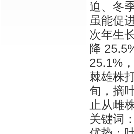
迫、冬
虽能促
次年生
降 25.
25.1
棘雄株打
旬，摘叶
止从雌
关键词
优势；