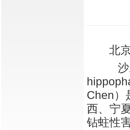
北
沙棘木蠹
hippoph
Chen
西、宁
钻蛀性