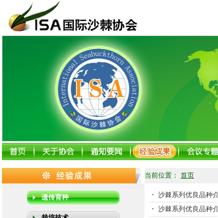
当前位置：
首页
・
沙棘系列优良品种
遗传育种
・
沙棘系列优良品种
栽培技术