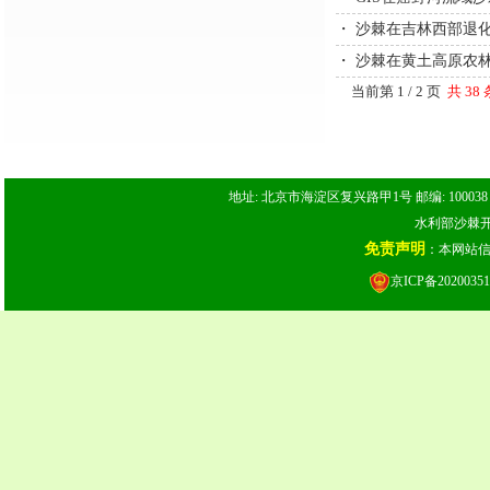
・
沙棘在吉林西部退
・
沙棘在黄土高原农
当前第 1 / 2 页
共 38
地址: 北京市海淀区复兴路甲1号 邮编: 100038 电话: 
水利部沙棘开发
免责声明
：本网站
京ICP备20200351