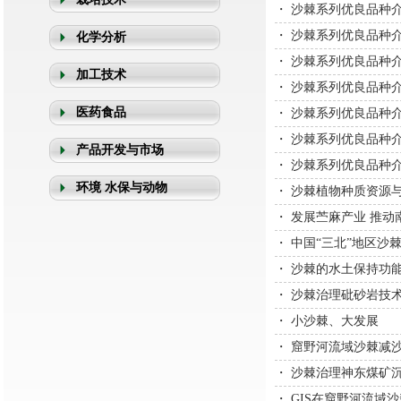
・
沙棘系列优良品种
・
沙棘系列优良品种
化学分析
・
沙棘系列优良品种
加工技术
・
沙棘系列优良品种
医药食品
・
沙棘系列优良品种
・
沙棘系列优良品种
产品开发与市场
・
沙棘系列优良品种
环境 水保与动物
・
沙棘植物种质资源
・
发展苎麻产业 推动
・
中国“三北”地区沙
・
沙棘的水土保持功
・
沙棘治理砒砂岩技
・
小沙棘、大发展
・
窟野河流域沙棘减
・
沙棘治理神东煤矿
・
GIS在窟野河流域