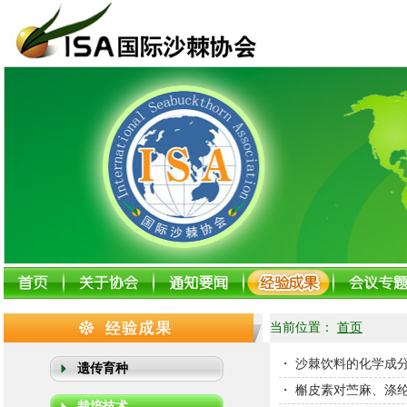
当前位置：
首页
・
沙棘饮料的化学成
遗传育种
・
槲皮素对苎麻、涤
栽培技术