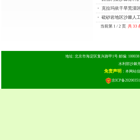
・
克拉玛依干旱荒漠
・
砒砂岩地区沙棘人
当前第 1 / 2 页
共 33
地址: 北京市海淀区复兴路甲1号 邮编: 100038 电话: 
水利部沙棘开发
免责声明
：本网站
京ICP备20200351