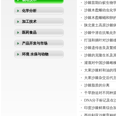
・
沙棘苗期白蚁生物
・
沙棘木蠹蛾幼虫化
化学分析
・
沙棘木蠹蛾蛹和卵
加工技术
・
陕北黄土高原沙棘
医药食品
・
沙棘中潜在抗氧化
・
打顶和摘叶对沙棘
产品开发与市场
・
沙棘遗传改良及繁
环境 水保与动物
・
沙棘的克隆生长及
・
灌溉对中国沙棘雌
・
大果沙棘籽和油的
・
大果沙棘杂交后代
・
沙棘脂质的分离
・
干旱胁迫对不同种
・
DNA分子标记及在
・
印度沙棘鲜果综合
・
西伯利亚沙棘育种