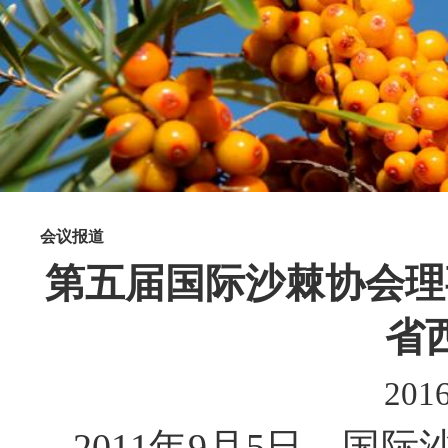
会议报道
第五届国际沙棘协会理
省
2016
2011
年
9
月
5
日，国际