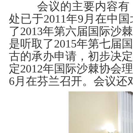
会议的主要内容有：
处已于
2011
年
9
月在中国
了
2013
年第六届国际沙
是听取了
2015
年第七届
古的承办申请，初步决
定
2012
年国际沙棘协会
6
月在芬兰召开。会议还