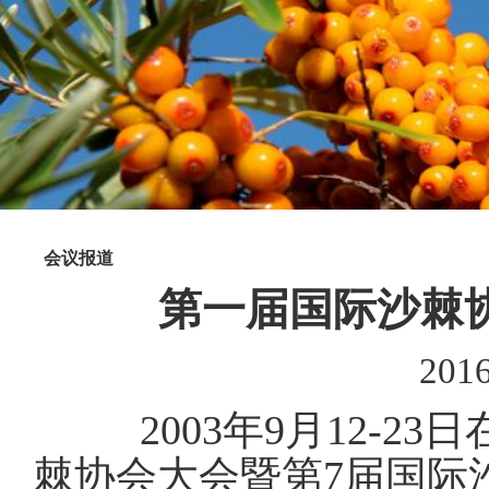
会议报道
第一届国际沙棘
2016
2003
年
9
月
12-23
日
棘协会大会暨第
7
届国际