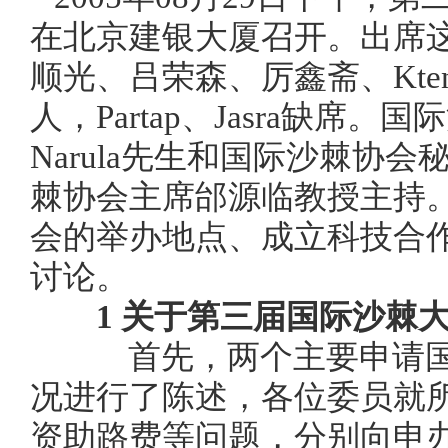
在北京建银大厦召开。出席
顺光、吕荣森、厉鑫斋、
Kte
人，
Partap
、
Jasra
缺席。国际
Narula
先生和国际沙棘协会
棘协会主席邰源临教授主持
会的举办地点、成立科技合
讨论。
1
关于第三届国际沙棘
首先，两个主要申请国
况进行了陈述，各位委员就
资助路费等问题，分别向申