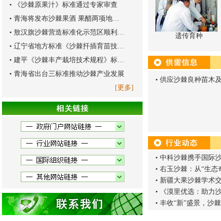
•
《沙棘原果汁》标准通过专家审查
•
青海将发布沙棘果酒 果醋两项地方标准
•
敖汉旗沙棘营造标准化示范区顺利通过验收
遗传育种
•
辽宁省地方标准《沙棘扦插育苗技术规程》通过评审
•
建平《沙棘丰产栽培技术规程》标准通过评审
•
青海省出台三标准推动沙棘产业发展
•
供应沙棘良种苗木
[更多]
•
中科沙棘携手国际
•
右玉沙棘：从“生态奇
•
新疆大果沙棘学术
•
《漠里优选：助力
•
丰收“新”盛景，沙