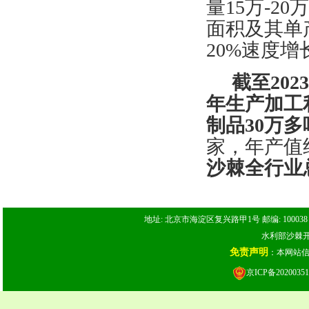
量
1
5
万
-20
面积及其单
20%速度增
截至
20
年生产加工
制品
3
0万多
家，年产值
沙棘全行业
地址: 北京市海淀区复兴路甲1号 邮编: 100038 电话: 
水利部沙棘开发
免责声明
：本网站
京ICP备20200351