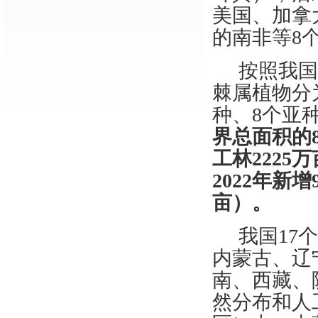
美国、加拿
的南非等8
按照我
棘属植物分
种、8个亚
界总面积
的
工林
2
225
万
2022年新
亩）。
我
国
1
7
内蒙古、辽
南、西藏、
然分布和人