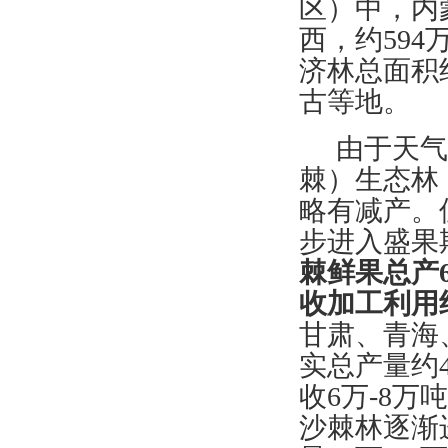
区）中，内
西，约
5
9
济林总面积
古等地。
由于天气
棘）生态林
略有减产。
步进入盛果期
棘鲜果
总产
收加工利用
甘肃、青海
实总产量约4
收
6万-8万
沙棘林逐渐进