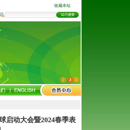
收藏本站
1
2
3
球启动大会暨2024春季表
功