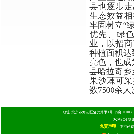
县也逐步走
生态效益相
牢固树立
“
优先、绿
业，以招商
种植面积达
亮色，也成
县哈拉奇乡
果沙棘可采
数7500余
地址: 北京市海淀区复兴路甲1号 邮编: 100038 电话: 
水利部沙棘开发
免责声明
：本网站