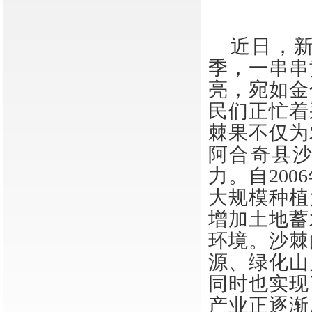
近日，
季，一串串
亮，宛如金
民们正忙着
棘果不仅为
阿合奇县
力。自
20
大规模种植
增加土地蓄
环境。沙棘
源、绿化山
同时也实现
产业正逐渐