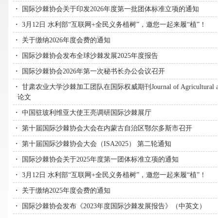
・
国际沙棘协会关于印发2026年度第一批团体标准立项的通知
・
3月12日 水利部“互联网+全民义务植树”，邀您一起来履“植”！
・
关于缴纳2026年度会费的通知
・
国际沙棘协会发布全球沙棘发展2025年度报告
・
国际沙棘协会2026年第一次秘书长办公会议召开
・
甘肃农业大学沙棘加工团队在国际权威期刊Journal of Agricultural and
论文
・
中国驻玻利维亚大使王亮调研国际沙棘展厅
・
第十届国际沙棘协会大会在内蒙古自治区鄂尔多斯市召开
・
第十届国际沙棘协会大会（ISA2025） 第二轮通知
・
国际沙棘协会关于2025年度第一团体标准立项的通知
・
3月12日 水利部“互联网+全民义务植树”，邀您一起来履“植”！
・
关于缴纳2025年度会费的通知
・
国际沙棘协会发布《2023年度国际沙棘发展报告》（中英文）