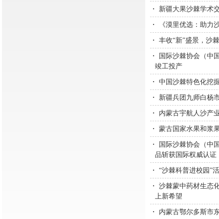
・
新疆大果沙棘学术
・
《漠里优选：助力
・
丰收“新”盛景，沙
・
国际沙棘协会（中
竣工投产
・
中国沙棘特色化挖
・
新疆兵团九师白杨
・
内蒙古宇航人沙产
・
蒙古国家水果和浆
・
国际沙棘协会（中
品斩获国际权威认证
・
“沙棘科普进校园”
・
沙棘蒙中药材生态化
上新希望
・
内蒙古鄂尔多斯市东