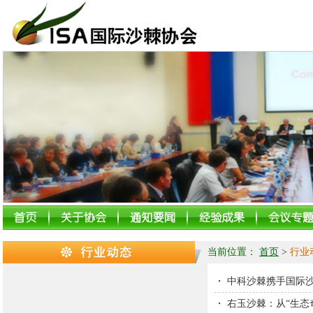
当前位置：
首页
>
行业
・
中科沙棘携手国际
・
右玉沙棘：从“生态