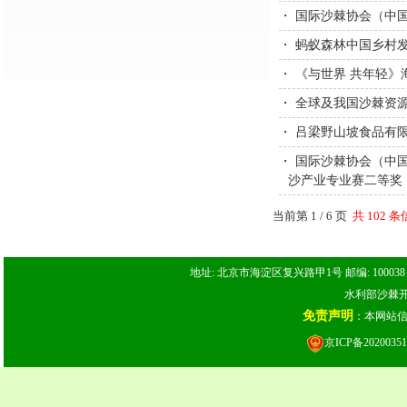
・
国际沙棘协会（中
・
蚂蚁森林中国乡村发
・
《与世界 共年轻》
・
全球及我国沙棘资
・
吕梁野山坡食品有限
・
国际沙棘协会（中
沙产业专业赛二等奖
当前第 1 / 6 页
共 102 
地址: 北京市海淀区复兴路甲1号 邮编: 100038 电话: 
水利部沙棘开发
免责声明
：本网站
京ICP备20200351