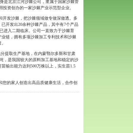
身是北京江河沙棘公司，隶属于国家沙棘管
用投资创办的一家沙棘产业示范型企业。
和开发沙棘，把沙棘领域做专做深做透。
多
，已开发出
20
余种沙棘产品，其中有
7
个产品
已进入二期临床。公司一直致力于沙棘育
产业链，拥有多项沙棘加工专利技术和沙棘
者。
成分提取生产基地，在内蒙鄂尔多斯和甘肃
吨，是我国较大的原料加工基地和稳定的沙
育苗输出能力达到
500
万株以上，实生苗
1.5
和您的家人创造出高品质健康生活，合作创