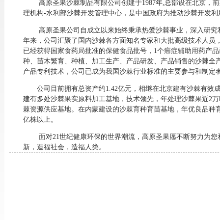
高原圣果沙棘制品有限公司创建于
1987
年
,
总部设在北京，
前
理机构
-
水利部沙棘开发管理中心，是中国政府为推动沙棘开发利
高原圣果公司自成立以来
始终秉承热爱沙棘事业，深入研究
年来，公司汇聚了国内沙棘各方面知名专家和大批高级技术人员
已经获得国家食药局批准的保健食品批号，
1
个癌症辅助用药产品
种、苗木繁育、种植、加工生产、产品研发、产品销售的沙棘全
产品专利技术，公司已成为我国沙棘行业标准的主要参与和制定
公司目前拥有总资产约
1.42
亿元，
相继在北京建有沙棘有效
建有多处沙棘果实原料加工基地，技术领先，年处理沙棘果近
2
万
棘资源供应基地。在内蒙建设的沙棘育种育苗基地，年优良品种
亿株以上
。
面对
21
世纪健康环保的世界潮流，高原圣果
愿不断努力为您
新，造福社会，造福人类。