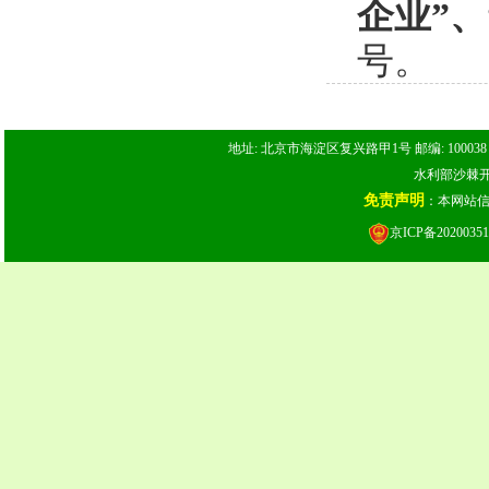
企业
”
、
号。
地址: 北京市海淀区复兴路甲1号 邮编: 100038 电话: 
水利部沙棘开发
免责声明
：本网站
京ICP备20200351