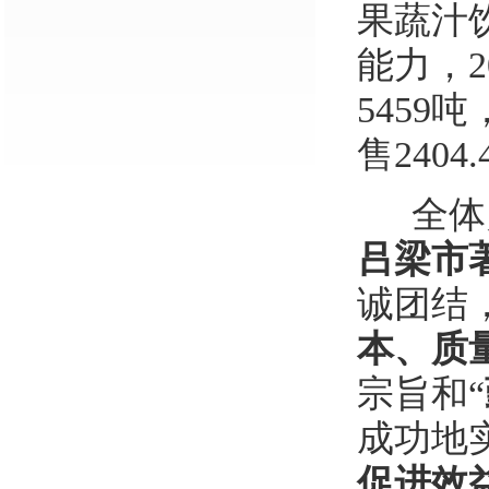
果蔬汁
能力，
2
5459
吨
售
2404.
全体
吕梁市
诚团结
本、质
宗旨和
“
成功地
促进效