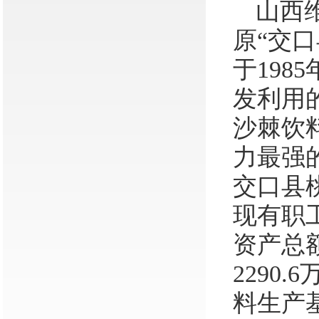
山西
原
“
交口
于
1985
发利用
沙棘饮
力最强
交口县
现有职
资产总
2290.6
料生产