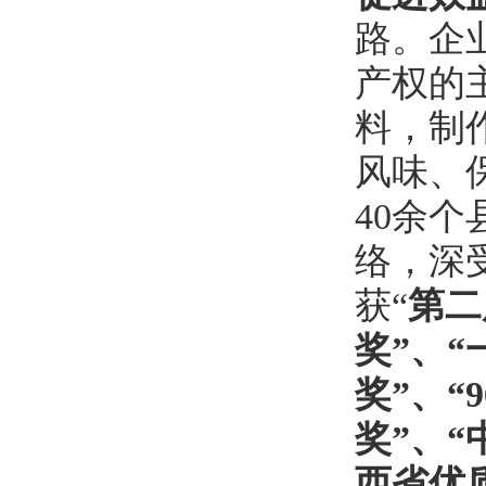
路。企
产权的
料，制
风味、
40
余个
络，深
获
“
第二
奖
”
、
“
奖
”
、
“9
奖
”
、
“
西省优