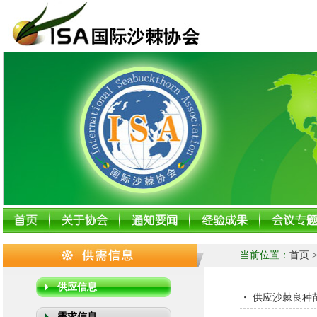
当前位置：
首页
供应信息
・
供应沙棘良种
需求信息