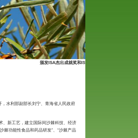
颁发ISA杰出成就奖和ISA终身成就奖
国际沙棘协会技
召开，水利部副部长刘宁、青海省人民政府
术、新工艺，建立国际间沙棘科技、经济
“沙棘功能性食品和药品研发”、“沙棘产品