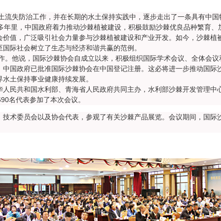
失防治工作，并在长期的水土保持实践中，逐步走出了一条具有中国
0多年里，中国政府着力推动沙棘植被建设，积极鼓励沙棘优良品种繁育、
会价值，广泛吸引社会力量参与沙棘植被建设和产业开发。如今，沙棘植
至国际社会树立了生态与经济和谐共赢的范例。
他说，国际沙棘协会自成立以来，积极组织国际学术会议、全体会议
，中国政府已批准国际沙棘协会在中国登记注册。这必将进一步推动国际
界水土保持事业健康持续发展。
民共和国水利部、青海省人民政府共同主办，水利部沙棘开发管理中心
690名代表参加了本次会议。
、技术委员会以及协会代表，参观了有关沙棘产品展览。会议期间，国际