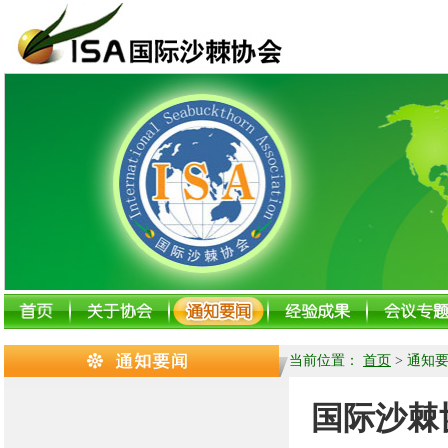
当前位置：
首页
>
通知
国际沙棘