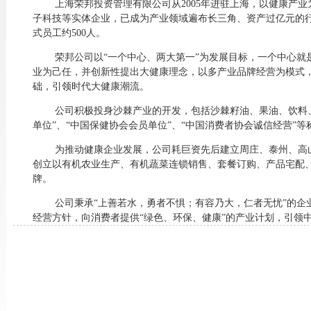
上海荣邦投资管理有限公司从
2005
年进驻上海，以健康产业
子科技等实体企业，已成为产业领域遍布长三角、资产过亿元的
式员工约
500
人。
荣邦公司以
“一个中心、两大第一”为发展目标，一个中心就
业为己任，并创新性提出大健康理念，以多产业品牌经营为模式
础，引领时代大健康潮流。
公司积极投身沙棘产业的开发，包括沙棘籽油、果油、饮料
单位”、“中国保健协会会员单位”、“中国消费者协会诚信经营”
为推动健康企业发展，公司耗巨资先后建立周庄、泰州、高
创立以有机农业生产、有机蔬菜连锁销售、套餐订购、产品宅配、
牌。
公司秉承
“上善若水，勇者不惧；有容乃大，仁者无忧”的企
经营方针，向消费者提供“绿色、环保、健康”的产业计划，引领