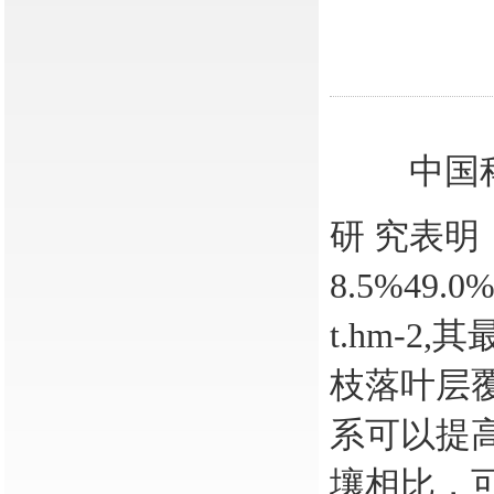
中国
研 究表明
8.5%49
t.hm-2,
枝落叶层
系可以提
壤相比，可