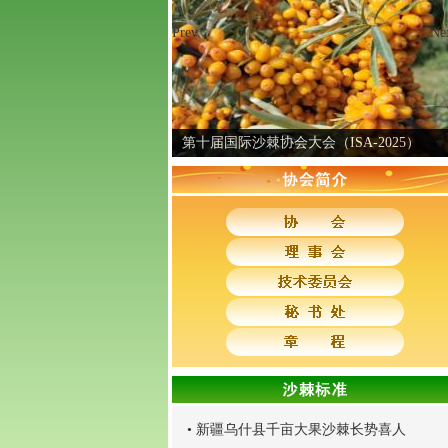
Prev
Ne
第十届国际沙棘协会大会（ISA-2025）
•
新疆乌什县千亩大果沙棘长势喜人