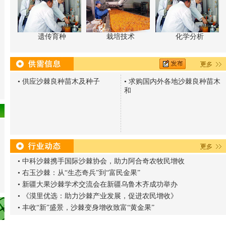
遗传育种
栽培技术
化学分析
•
供应沙棘良种苗木及种子
•
求购国内外各地沙棘良种苗木
和
•
中科沙棘携手国际沙棘协会，助力阿合奇农牧民增收
•
右玉沙棘：从“生态奇兵”到“富民金果”
•
新疆大果沙棘学术交流会在新疆乌鲁木齐成功举办
•
《漠里优选：助力沙棘产业发展，促进农民增收》
•
丰收“新”盛景，沙棘变身增收致富“黄金果”