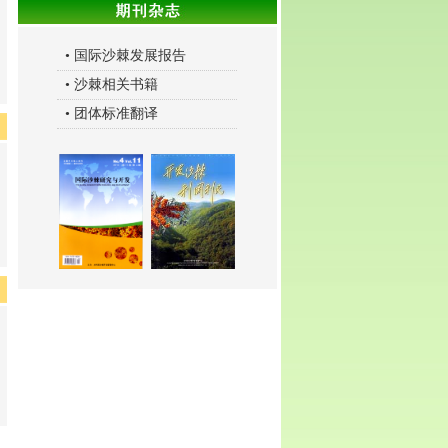
•
国际沙棘发展报告
•
沙棘相关书籍
•
团体标准翻译