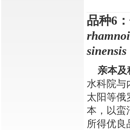
品种
6
：
rhamnoi
sinensis
亲本及
水科院与
太阳
等
俄
本
，以
蛮
所得优良