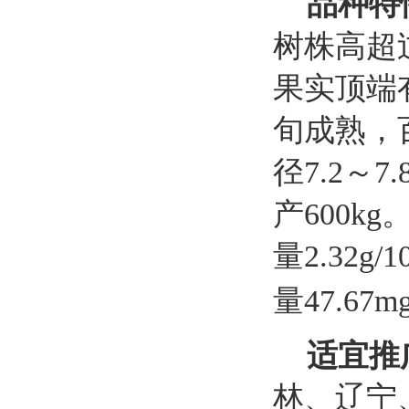
品种特
树株高超
果实顶端
旬成熟
，
径
7.2
～
7.
产
600kg
量
2.32g/1
量
47.67mg
适宜推
林、辽宁