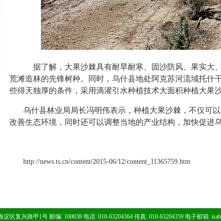
据了解，大果沙棘具有耐旱耐寒、固沙防风、果实大、
荒滩造林的先锋树种。同时，乌什县地处阿克苏河流域托什
些得天独厚的条件，采用滴灌引水种植技术大面积种植大果
乌什县林业局局长冯明伟表示，种植大果沙棘，不仅可以
改善生态环境，同时还可以调整当地的产业结构，加快促进
http://news.ts.cn/content/2015-06/12/content_11365759.htm
区复兴路甲1号 邮编: 100038 电话: 010-63204364 传真: 010-63204359 电子邮箱:
isa