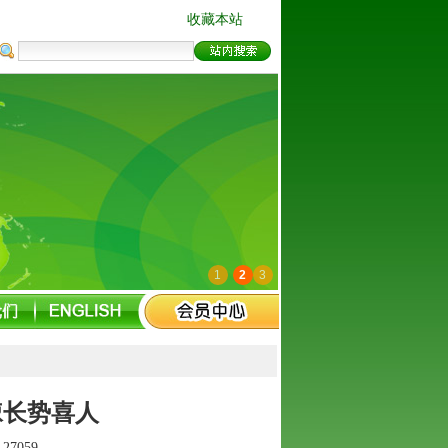
收藏本站
1
2
3
棘长势喜人
：
27059