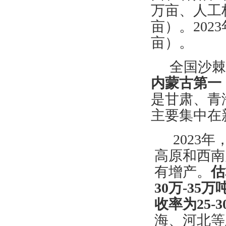
万亩、
人工
亩）。202
亩）。
全国沙
内蒙古第一
是甘肃、青
主要集中在
2023
高原和西南
有增产。
估
30
万
-3
5
万
收率为
25-
海、河北等