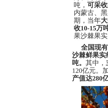
吨，
可采收
内蒙古、黑
期，当年
大
收
10-15万
果沙棘果实
全国现
沙棘
鲜
果实
吨。
其中，
120亿元
产值达
2
80