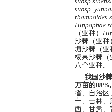
subsp.sinensi
subsp. yunna
rhamnoides s
Hippophae
r
（亚种）
Hi
沙棘（亚种
塘沙棘（亚
棱果沙棘（
八个亚种。
我
国沙
万亩
的
88
%
,
省、自治区
宁、吉林、
西、甘肃、