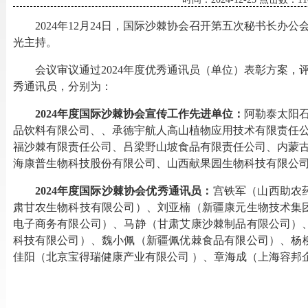
202
4
年
12月2
4
日，国际沙棘协会召开
第五次秘书长办公
光
主持。
会议审议通过
202
4
年度优秀通讯员（单位）表彰方案
，
秀通讯员，
分别为
：
202
4
年度国际沙棘协会宣传工作先进单位：
阿勒泰太阳
品饮料有限公司、、承德宇航人高山植物应用技术有限责任
福沙棘有限责任公司、吕梁野山坡食品有限责任公司、内蒙
海康普生物科技股份有限公司、山西献果园生物科技有限公
202
4
年度国际沙棘协会优秀通讯员：
宫铁军
（
山西助农
肃甘农生物科技有限公司
）、
刘亚楠
（新疆
康元生物技术集
电子商务有限公司
）、
马静（甘肃艾康沙棘制品有限公司）
科技有限公司）、
魏小佩（新疆
佩优棘食品有限公司
）
、
杨
佳阳（北京宝得瑞健康产业有限公司
）
、章海成
（
上海容邦