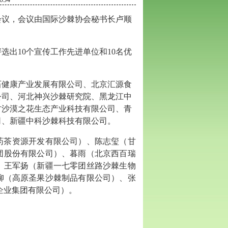
会议
，会议由国际沙棘协会
秘书长卢顺
评选出
10
个宣传工作先进单位和
1
0
名优
石健康产业发展有限公司
、
北京汇源食
公司、
河北神兴沙棘研究院、黑龙江中
古沙漠之花生态产业科技有限公司、青
司、
新疆
中科沙棘科技
有限公司。
药茶资源开发
有限公司）、
陈志玺
（
甘
团股份有限公司
）、
暮雨
（
北京西百瑞
、王军扬（新疆一七零团丝路沙棘生物
柳（高原圣果沙棘制品有限公司）、张
企业集团
有限公司）。