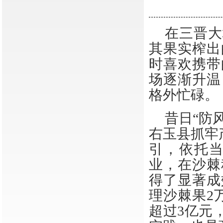
在三晋大
其果实榨出
时喜欢携带
场逐渐升温
格外忙碌。
昔日
“防
右玉县抓牢
引，依托
业，在沙棘
得了显著成
理沙棘果2
超过3亿元