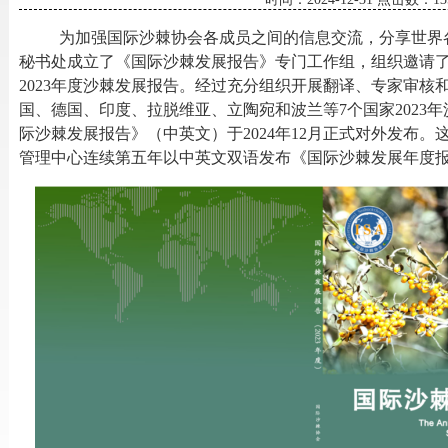
为加强国际沙棘协会各成员之间的信息交流，分享世界
秘书处成立了《国际沙棘发展报告》专门工作组，组织邀请
202
3
年度沙棘发展报告。经过充分组织开展翻译、专家审核
国、德国、印度、拉脱维亚、立陶宛和波兰等
7个国家202
际沙棘发展报告》（中英文）于
202
4
年
12月正式对外发布。
管理中心连续第
五
年以中英文双语发布《国际沙棘发展年度