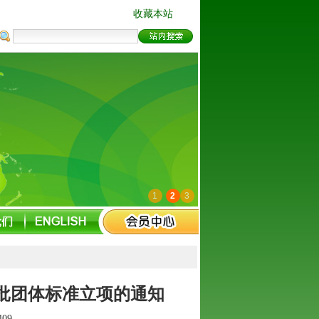
收藏本站
1
2
3
一批团体标准立项的通知
409