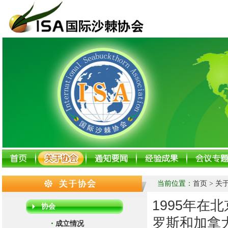
当前位置：
首页
> 关
1995年
协会
罗斯和加拿
・
成立情况