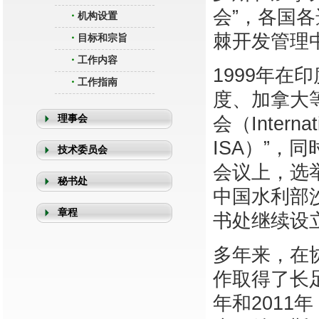
会”，各国
・
机构设置
棘开发管理
・
目标和宗旨
・
工作内容
1999年
・
工作指南
度、加拿大
理事会
会（Internat
ISA）”，
技术委员会
会议上，
选
秘书处
中国水利部
章程
书处继续设
多年来，在
作取得了长足的
年和201