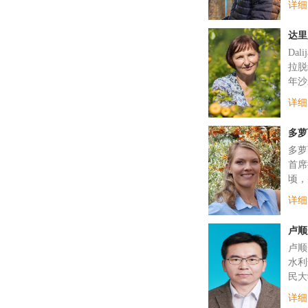
详细
达里
Da
拉脱
年沙
详细
多萝
多萝
首席
顷，
详细
卢顺
卢顺
水利
民大
详细