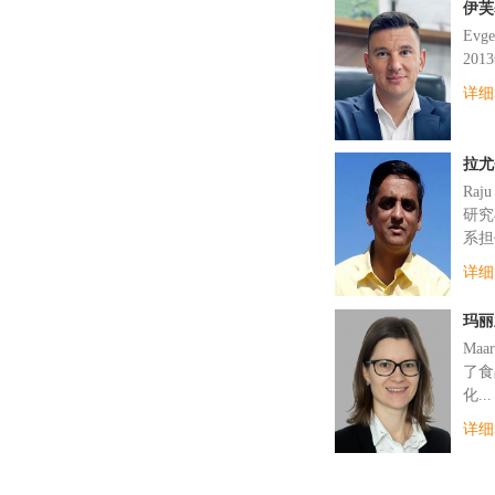
伊芙
Ev
20
详细
拉尤
Ra
研究
系担
详细
玛丽
Maa
了食
化...
详细