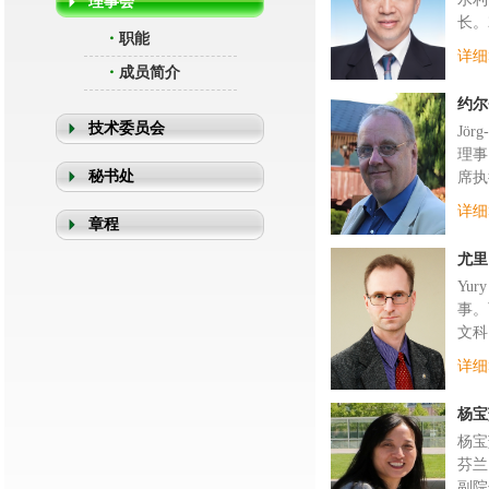
理事会
长。2
・
职能
详细
・
成员简介
约尔
技术委员会
Jö
理事
秘书处
席执
详细
章程
尤里
Yu
事。
文科
详细
​​杨
杨宝
芬兰
副院