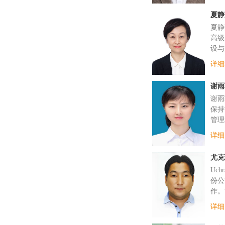
夏静
夏静
高级
设与
详细
谢雨
谢雨
保持
管理
详细
尤克
Uc
份公
作。“
详细