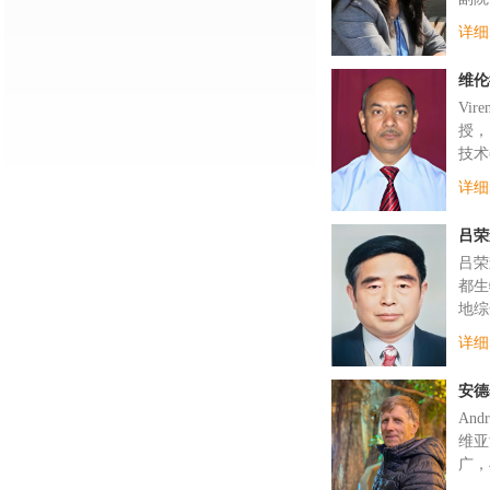
详细
维伦
Vi
授，
技术
详细
吕荣
吕荣
都生
地综
详细
安德
An
维亚
广，