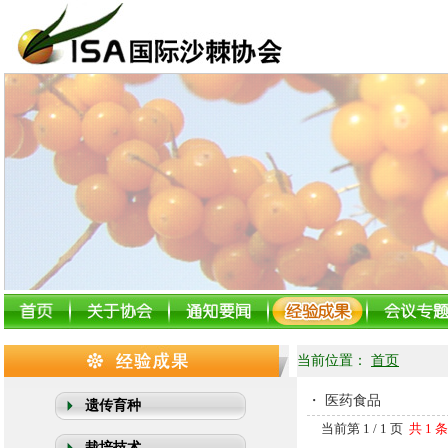
当前位置：
首页
・
医药食品
遗传育种
当前第 1 / 1 页
共 1 
栽培技术