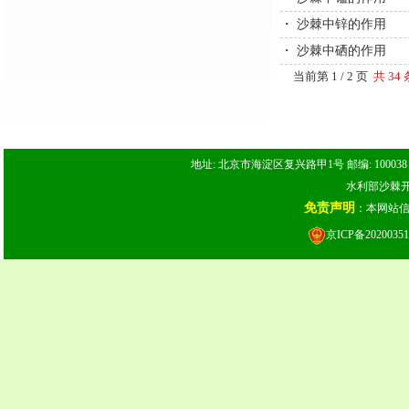
・
沙棘中锌的作用
・
沙棘中硒的作用
当前第 1 / 2 页
共 34
地址: 北京市海淀区复兴路甲1号 邮编: 100038 电话: 
水利部沙棘开发
免责声明
：本网站
京ICP备20200351