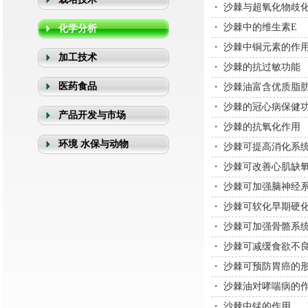
・
沙棘与超氧化物歧
・
沙棘中的维生素E
化学分析
・
沙棘中铜元素的作
加工技术
・
沙棘的抗过敏功能
医药食品
・
沙棘油富含优质脂
・
沙棘的冠心病保健
产品开发与市场
・
沙棘的抗氧化作用
环境 水保与动物
・
沙棘可提高消化系
・
沙棘可改善心肌缺
・
沙棘可加强脑神经
・
沙棘可软化早期硬
・
沙棘可加强骨骼系
・
沙棘可减缓食欲不
・
沙棘可预防胃癌的
・
沙棘油对哮喘病的
・
沙棘中锰的作用