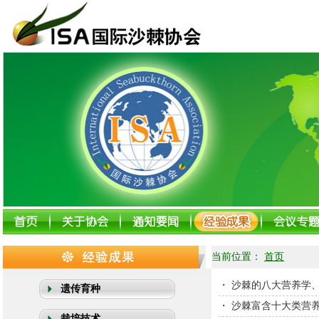
当前位置：
首页
・
沙棘的八大营养学
遗传育种
・
沙棘富含十大类营
栽培技术