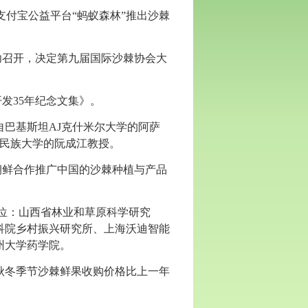
支付宝公益平台“蚂蚁森林”推出沙棘
功召开，决定第九届国际沙棘协会大
发35年纪念文集》。
自巴基斯坦AJ克什米尔大学的阿萨
我国大连民族大学的阮成江教授。
朝鲜合作推广中国的沙棘种植与产品
单位：山西省林业和草原科学研究
科院乡村振兴研究所、上海沃迪智能
州大学药学院。
年秋冬季节沙棘鲜果收购价格比上一年