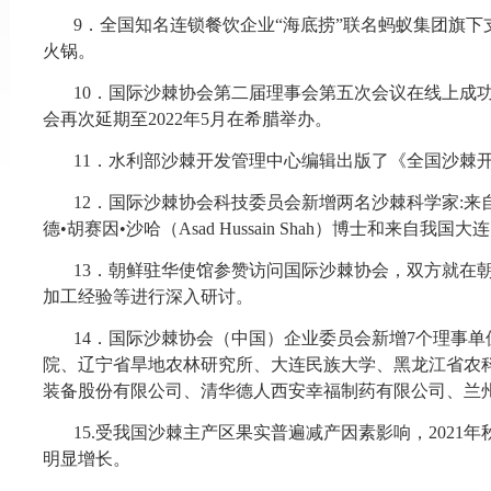
9．全国知名连锁餐饮企业“海底捞”联名蚂蚁集团旗下
火锅。
10．国际沙棘协会第二届理事会第五次会议在线上成
会再次延期至2022年5月在希腊举办。
11．水利部沙棘开发管理中心编辑出版了《全国沙棘开
12．国际沙棘协会科技委员会新增两名沙棘科学家:来
德•胡赛因•沙哈（Asad Hussain Shah）博士和来自
13．朝鲜驻华使馆参赞访问国际沙棘协会，双方就在
加工经验等进行深入研讨。
14．国际沙棘协会（中国）企业委员会新增7个理事
院、辽宁省旱地农林研究所、大连民族大学、黑龙江省农
装备股份有限公司、清华德人西安幸福制药有限公司、兰
15.受我国沙棘主产区果实普遍减产因素影响，2021
明显增长。