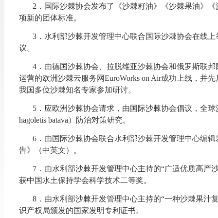
2．国际沙棘协会发布了《沙棘籽油》《沙棘果油》《
项新的团体标准。
3．水利部沙棘开发管理中心联合国际沙棘协会在线上举
议。
4．由德国沙棘协会、拉脱维亚沙棘协会和俄罗斯联邦
运营的欧洲沙棘云服务网EuroWorks on Air成功上线
我国多位沙棘知名专家参加研讨。
5．应欧洲沙棘协会请求，由国际沙棘协会倡议，全球
hagoletis batava）防治对策研究。
6．由国际沙棘协会联合水利部沙棘开发管理中心编辑发
告》（中英文）。
7．由水利部沙棘开发管理中心主持的“广适优质高产
获中国水土保持学会科学技术二等奖。
8．由水利部沙棘开发管理中心主持的“一种沙棘果汁
识产权局颁发的国家发明专利证书。