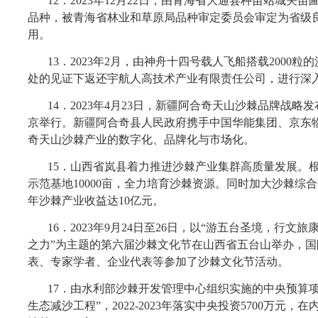
12
．
2023年12月22日，由青海省大通县种苗站城关苗
品种，被青海省林业和草原局品种审定委员会审定为省级
用。
13
．
2023年2月，由神舟十四号载人飞船搭载2000粒
处的见证下返还宇航人高技术产业有限责任公司，进行深
14
．
2023年4月23日，新疆阿合奇天山沙棘品牌战
京举行。新疆阿合奇县人民政府携手中国华能集团、京东
奇天山沙棘产业的数字化、品牌化与市场化。
15
．
山西省岚县着力推进沙棘产业集群高质量发展。
示范基地10000亩，全力培育沙棘资源。同时加大沙棘综合
年沙棘产业收益达10亿元。
16
．
2023年9月24日至26日，以“游五台圣境，行
之力”为主题的第六届沙棘文化节在山西省五台山举办，国
表、专家学者、企业代表等参加了沙棘文化节活动。
17
．
由水利部沙棘开发管理中心组织实施的中央预算项
生态减沙工程”，2022-2023年落实中央投资5700万元