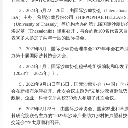
2
．
2023
年
5
月
22—26
日，由国际沙棘协会（
Internation
ISA
）主办、希腊沙棘股份公司（
HIPPOPHAE HELLAS S.A
（
University of Thessaly
）等机构承办的第九届国际沙棘协
洛尼基（
Thessaloniki
）隆重召开，与会的近
100
名代表来自
表
30
多人参加了两年一度的
国际盛会。
3
．
2023年5月，国际沙棘协会理事会2023年年会在希
办第十届国际沙棘协会大会。
4
．
2023年1月，国际沙棘协会秘书处组织编制和印
（2023年—2025年）》。
5
．
2023年9月14日至15日，国际沙棘协会（中国）企
会在新疆布尔津召开。此次会议主题为“立足沙棘资源优势
政府、企业、科研院所高校230余人参加了此次会议。
6
．
2023年2月22日，由国际沙棘协会、国家林业和
棘研究院联合主办的“2023年沙棘产业助力乡村振兴暨科
交流会”在太原顺利召开。