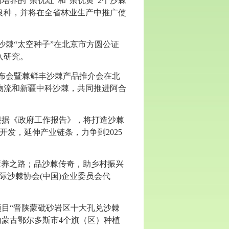
圃培养的“杂优红”和“杂优黄”2个沙棘
良种，并将在全省林业生产中推广使
的沙棘“太空种子”在北京市方圆公证
入研究。
略发布会暨棘鲜丰沙棘产品推介会在北
物流和新疆中科沙棘，共同推进阿合
根据《政府工作报告》，将打造沙棘
开发，延伸产业链条，力争到2025
文旅康养之路；品沙棘传奇，助乡村振兴
际沙棘协会(中国)企业委员会代
目“晋陕蒙砒砂岩区十大孔兑沙棘
，在内蒙古鄂尔多斯市4个旗（区）种植