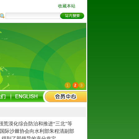
收藏本站
1
2
3
强荒漠化综合防治和推进
“三北”等
，国际沙棘协会向水利部朱程清副部
，得到了部领导的充分肯
定。