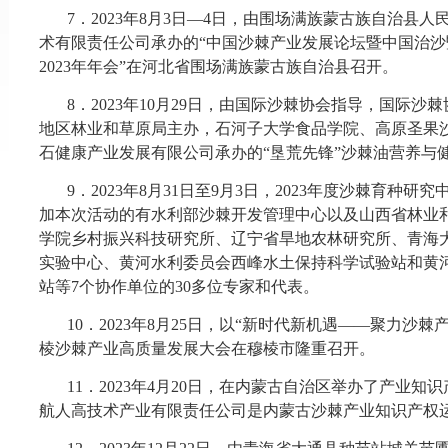
7
．
2023年8月3日—4日，由围场满族蒙古族自治县
术有限责任公司承办的“中国沙棘产业发展论坛暨中国治
2023年年会”在河北省围场满族蒙古族自治县召开。
8
．
2023年10月29日，由国际沙棘协会指导，国际
地区林业和草原局主办，石河子大学食品学院、高原圣果
石健康产业发展有限公司承办的“垦荒先锋”沙棘油营养与
9
．
2023年8月31日至9月3日，2023年度沙棘育种
加本次活动的有水利部沙棘开发管理中心以及山西省林业
学院乡村振兴科技研究所、辽宁省旱地农林研究所、青海
实验中心、黄河水利委员会西峰水土保持科学试验站和黄
站等7个协作单位的30多位专家和代表。
10
．
2023年8月25日，以“新时代新机遇——聚力沙棘
棱沙棘产业高质量发展大会在穆棱市隆重召开。
11
．
2023年4月20日，在内蒙古自治区举办了产业
航人高技术产业有限责任公司是内蒙古沙棘产业知识产权