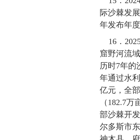
15
．
20
际沙棘发
年发布年
16
．
20
窟野河流
历时7年的
年通过水利
亿元，全部
（182.7
部沙棘开
尔多斯市
神木县、府