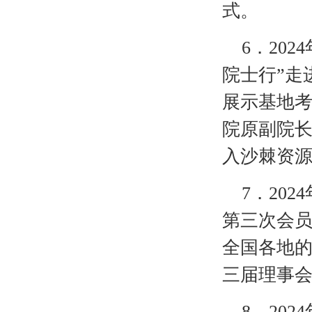
式。
6
．
20
院士行”走
展示基地
院原副院
入沙棘资
7
．
20
第三次会
全国各地的
三届理事
8
．
20