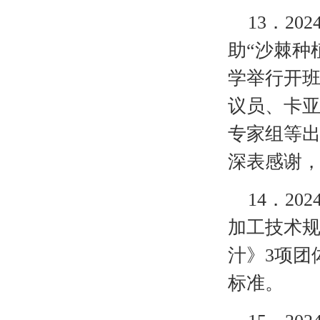
13
．
20
助“沙棘种
学举行开
议员、卡
专家组等
深表感谢
14
．
20
加工技术
汁》3项团
标准。