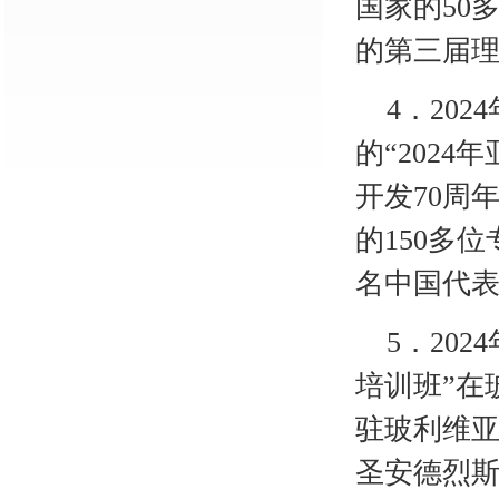
国家的
50
的第三届
4
．
20
的“202
开发70周
的150多
名中国代
5
．
20
培训班”在
驻玻利维
圣安德烈